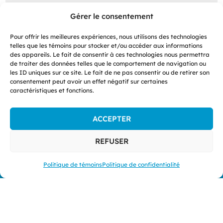
collection Les incontournables de la revue TUC.
Gérer le consentement
LIRE LA SUITE
Pour offrir les meilleures expériences, nous utilisons des technologies
telles que les témoins pour stocker et/ou accéder aux informations
des appareils. Le fait de consentir à ces technologies nous permettra
de traiter des données telles que le comportement de navigation ou
les ID uniques sur ce site. Le fait de ne pas consentir ou de retirer son
consentement peut avoir un effet négatif sur certaines
caractéristiques et fonctions.
DEVENEZ
MEMBRE MAINTENANT !
ACCEPTER
Le RFICS offre l’opportunité à toute personne ou
REFUSER
institution qui possède un intérêt pour le conseil
scientifique, peu importe son domaine d’expertise
Politique de témoins
Politique de confidentialité
ou son milieu de pratique, de devenir membre.
Rejoignez un réseau international,
pluridisciplinaire et multiculturel dédié au
renforcement des capacités en matière de conseil