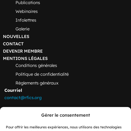
Publications
Webinaires
Infolettres
Galerie
NOUVELLES
CONTACT
DEVENIR MEMBRE
MENTIONS LÉGALES
Conditions générales
Politique de confidentialité
Règlements généraux
Courriel
contact@rfics.org
Adresse
Gérer le consentement
École supérieure d’études internationales
Pavillon Charles-De Koninck
Pour offrir les meilleures expériences, nous utilisons des technologies