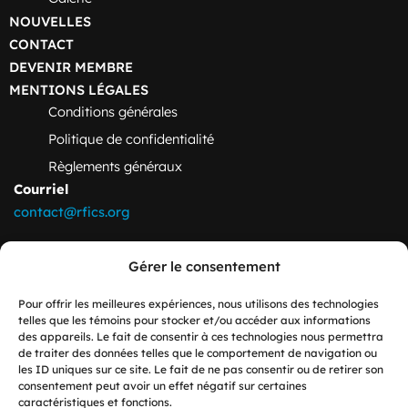
NOUVELLES
CONTACT
DEVENIR MEMBRE
MENTIONS LÉGALES
Conditions générales
Politique de confidentialité
Règlements généraux
Courriel
contact@rfics.org
Adresse
Gérer le consentement
École supérieure d’études internationales
Pavillon Charles-De Koninck
Pour offrir les meilleures expériences, nous utilisons des technologies
1030 Av. des Sciences Humaines
telles que les témoins pour stocker et/ou accéder aux informations
des appareils. Le fait de consentir à ces technologies nous permettra
Québec, QC
de traiter des données telles que le comportement de navigation ou
Canada G1V 0A6
les ID uniques sur ce site. Le fait de ne pas consentir ou de retirer son
consentement peut avoir un effet négatif sur certaines
caractéristiques et fonctions.