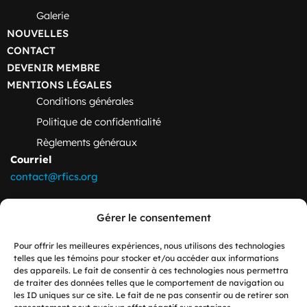
Galerie
NOUVELLES
CONTACT
DEVENIR MEMBRE
MENTIONS LÉGALES
Conditions générales
Politique de confidentialité
Règlements généraux
Courriel
contact@rfics.org
Adresse
Gérer le consentement
École supérieure d’études internationales
Pavillon Charles-De Koninck
Pour offrir les meilleures expériences, nous utilisons des technologies
1030 Av. des Sciences Humaines
telles que les témoins pour stocker et/ou accéder aux informations
des appareils. Le fait de consentir à ces technologies nous permettra
Québec, QC
de traiter des données telles que le comportement de navigation ou
Canada G1V 0A6
les ID uniques sur ce site. Le fait de ne pas consentir ou de retirer son