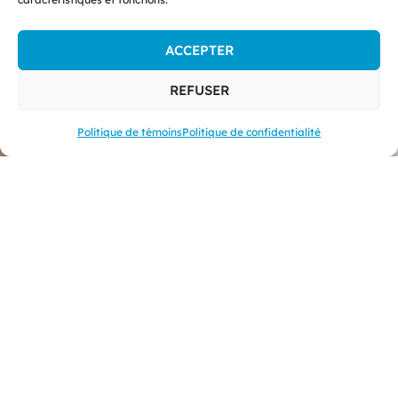
ACCEPTER
REFUSER
Politique de témoins
Politique de confidentialité
La collection
Grands Classiques
, fruit
d’une collaboration entre l’
Équipe
RENARD
sur le transfert de
connaissances et le
Réseau
Francophone International en Conseil
Scientifique
(RFICS), continue