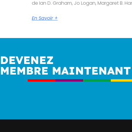
de Ian D. Graham, Jo Logan, Margaret B. Har
En Savoir +
DEVENEZ
MEMBRE MAINTENANT 