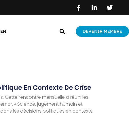
EN
DEVENIR MEMBRE
itique En Contexte De Crise
ois. Cette rencontre mensuelle a réuni les
e Lemor, « Science, jugement humain et
dans les décisions politiques en contexte