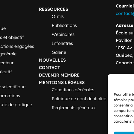
Courriel
RESSOURCES
contact@
Outils
Adresse
Publications
que
École su
Webinaires
s et objectif
Pavillon
Infolettres
sations engagées
1030 Av.
Galerie
générale
Québec,
NOUVELLES
Canada 
recteur
CONTACT
écutif
DEVENIR MEMBRE
MENTIONS LÉGALES
 scientifique
Conditions générales
Pour offrir 
formations
Politique de confidentialité
témoins pou
té de pratique
consentir à
Règlements généraux
comportemen
consentir o
caractéristi