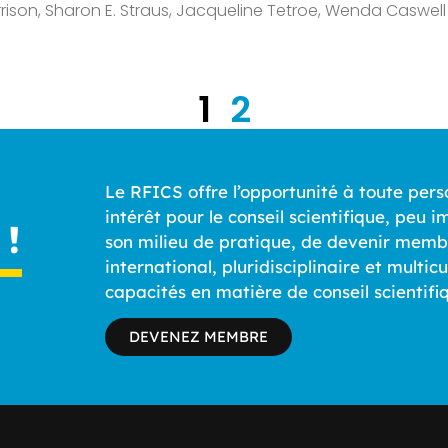
rison, Sharon E. Straus, Jacqueline Tetroe, Wenda Caswell
1
2
Le RFICS offre l’opportunité à toute pers
intérêt pour le conseil scientifique, peu
!
son milieu de pratique, de devenir memb
international, pluridisciplinaire et multi
capacités en matière de conseil scientifi
DEVENEZ MEMBRE