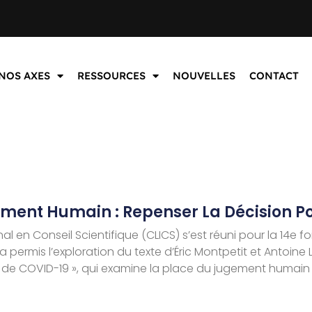
NOS AXES
RESSOURCES
NOUVELLES
CONTACT
ement Humain : Repenser La Décision Pol
onal en Conseil Scientifique (CLICS) s’est réuni pour la 14e f
 permis l’exploration du texte d’Éric Montpetit et Antoin
 de COVID-19 », qui examine la place du jugement humain 